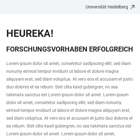
Universität Heidelberg
ZUM
HAUPTNAVIGATION
WEBSEITENSUCHE
LINKS
HAUPTINHALT
ÖFFNEN
ÖFFNEN
ZUR
HEUREKA!
BARRIEREFREIHEIT
FORSCHUNGSVORHABEN ERFOLGREICH
Lorem ipsum dolor sit amet, consetetur sadipscing elitr, sed diam
nonumy eirmod tempor invidunt ut labore et dolore magna
aliquyam erat, sed diam voluptua. At vero eos et accusam et justo
duo dolores et ea rebum. Stet clita kasd gubergren, no sea
takimata sanctus est Lorem ipsum dolor sit amet. Lorem ipsum
dolor sit amet, consetetur sadipscing elitr, sed diam nonumy
eirmod tempor invidunt ut labore et dolore magna aliquyam erat,
sed diam voluptua. At vero eos et accusam et justo duo dolores et
ea rebum. Stet clita kasd gubergren, no sea takimata sanctus est
Lorem ipsum dolor sit amet. Lorem ipsum dolor sit amet,